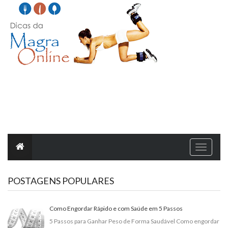
T
o
g
g
l
POSTAGENS POPULARES
e
n
a
v
i
Como Engordar Rápido e com Saúde em 5 Passos
g
a
5 Passos para Ganhar Peso de Forma Saudável Como engordar
t