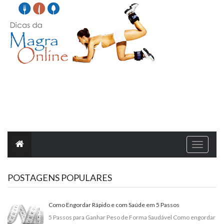
T
o
g
g
l
POSTAGENS POPULARES
e
n
a
v
i
Como Engordar Rápido e com Saúde em 5 Passos
g
a
5 Passos para Ganhar Peso de Forma Saudável Como engordar
t