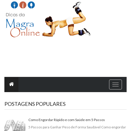
T
o
g
g
l
POSTAGENS POPULARES
e
n
a
v
i
Como Engordar Rápido e com Saúde em 5 Passos
g
a
5 Passos para Ganhar Peso de Forma Saudável Como engordar
t