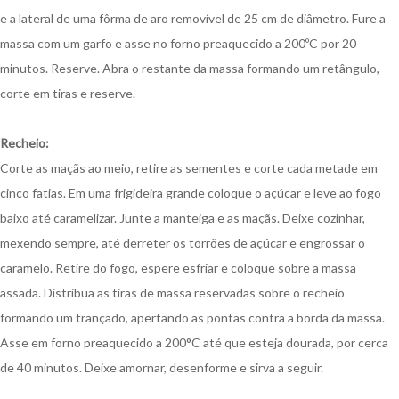
e a lateral de uma fôrma de aro removível de 25 cm de diâmetro. Fure a
massa com um garfo e asse no forno preaquecido a 200ºC por 20
minutos. Reserve. Abra o restante da massa formando um retângulo,
corte em tiras e reserve.
Recheio:
Corte as maçãs ao meio, retire as sementes e corte cada metade em
cinco fatias. Em uma frigideira grande coloque o açúcar e leve ao fogo
baixo até caramelizar. Junte a manteiga e as maçãs. Deixe cozinhar,
mexendo sempre, até derreter os torrões de açúcar e engrossar o
caramelo. Retire do fogo, espere esfriar e coloque sobre a massa
assada. Distribua as tiras de massa reservadas sobre o recheio
formando um trançado, apertando as pontas contra a borda da massa.
Asse em forno preaquecido a 200°C até que esteja dourada, por cerca
de 40 minutos. Deixe amornar, desenforme e sirva a seguir.