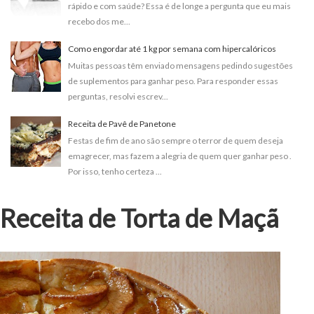
rápido e com saúde? Essa é de longe a pergunta que eu mais
i
o
recebo dos me...
n
Como engordar até 1 kg por semana com hipercalóricos
Muitas pessoas têm enviado mensagens pedindo sugestões
de suplementos para ganhar peso. Para responder essas
perguntas, resolvi escrev...
Receita de Pavê de Panetone
Festas de fim de ano são sempre o terror de quem deseja
emagrecer, mas fazem a alegria de quem quer ganhar peso .
Por isso, tenho certeza ...
Receita de Torta de Maçã