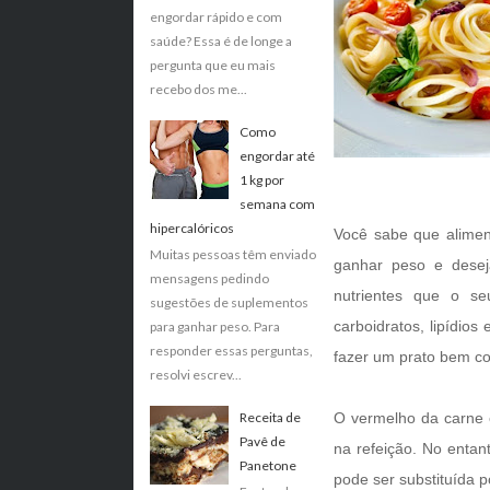
engordar rápido e com
saúde? Essa é de longe a
pergunta que eu mais
recebo dos me...
Como
engordar até
1 kg por
semana com
hipercalóricos
Você sabe que alimen
Muitas pessoas têm enviado
ganhar peso e desej
mensagens pedindo
nutrientes que o seu
sugestões de suplementos
carboidratos, lipídios 
para ganhar peso. Para
responder essas perguntas,
fazer um prato bem co
resolvi escrev...
Receita de
O vermelho da carne e
Pavê de
na refeição. No entan
Panetone
pode ser substituída p