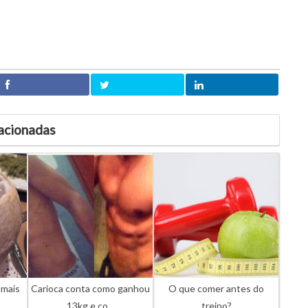
acionadas
 mais
Carioca conta como ganhou
O que comer antes do
13kg e co...
treino?