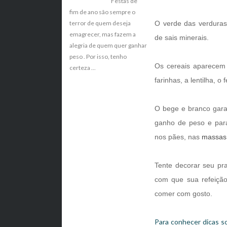
Festas de
fim de ano são sempre o
O verde das verduras
terror de quem deseja
emagrecer, mas fazem a
de sais minerais.
alegria de quem quer ganhar
peso . Por isso, tenho
Os cereais aparecem 
certeza ...
farinhas, a lentilha, o 
O bege e branco garan
ganho de peso e para
nos pães, nas
massas
Tente decorar seu pra
com que sua refeiçã
comer com gosto.
Para conhecer dicas 