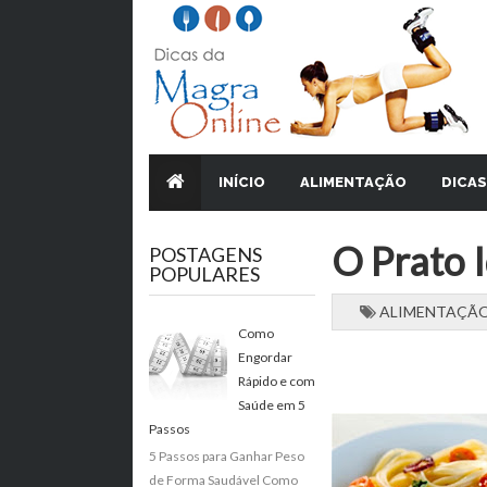
INÍCIO
ALIMENTAÇÃO
DICAS
O Prato 
POSTAGENS
POPULARES
ALIMENTAÇÃ
Como
Engordar
Rápido e com
Saúde em 5
Passos
5 Passos para Ganhar Peso
de Forma Saudável Como