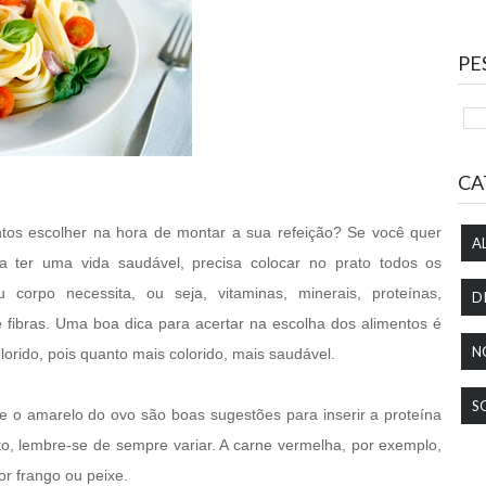
PE
CA
tos escolher na hora de montar a sua refeição? Se você quer
A
a ter uma vida saudável, precisa colocar no prato todos os
 corpo necessita, ou seja, vitaminas, minerais, proteínas,
D
e fibras.
Uma boa dica para acertar na escolha dos alimentos é
N
lorido, pois quanto mais colorido, mais saudável.
S
 o amarelo do ovo são boas sugestões para inserir a proteína
to, lembre-se de sempre variar. A carne vermelha, por exemplo,
or frango ou peixe.